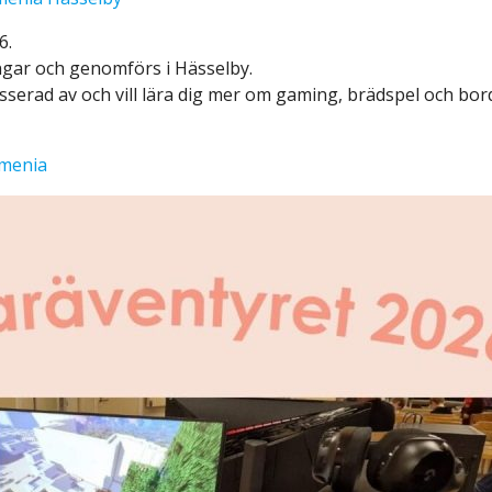
6.
ngar och genomförs i Hässelby.
serad av och vill lära dig mer om gaming, brädspel och bords
umenia