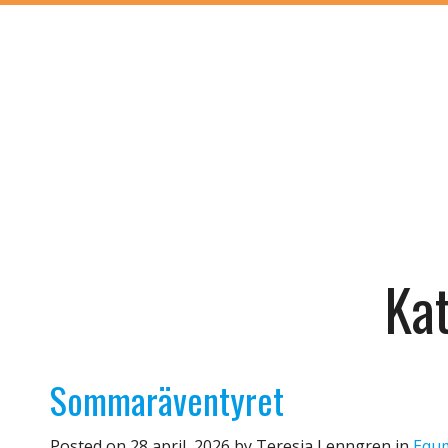
Kat
Sommaräventyret
Posted on
28 april, 2026
by
Teresia Lenngren
in
Equm