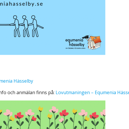
menia Hässelby
nfo och anmälan finns på:
Lovutmaningen – Equmenia Häss