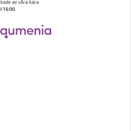
akade av våra kära
l 16:00
.