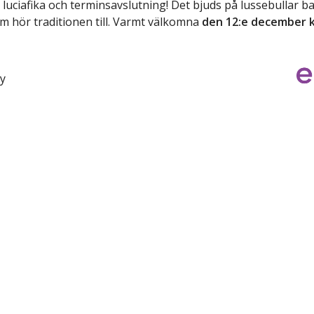
e luciafika och terminsavslutning! Det bjuds på lussebullar b
om hör traditionen till. Varmt välkomna
den 12:e december k
y