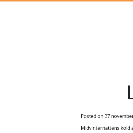
L
Posted on
27 november
Midvinternattens köld ä